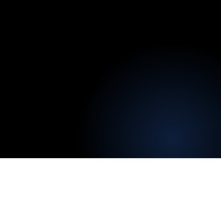
Injetta
I