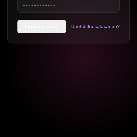
Kirjaudu sisaan
Unohditko salasanan?