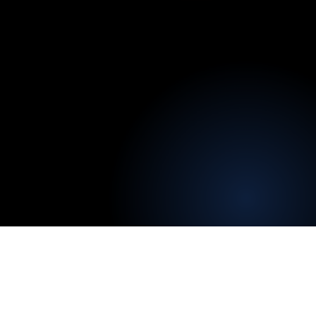
Injetta
I